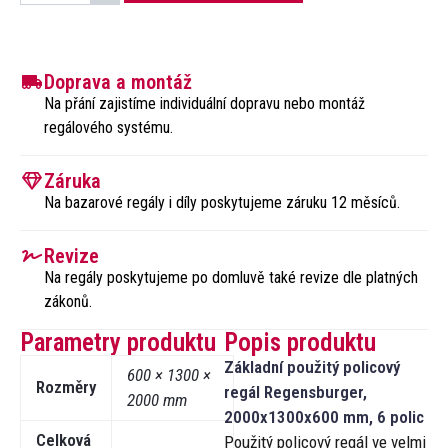
Doprava a montáž
Na přání zajistíme individuální dopravu nebo montáž
regálového systému.​
Záruka
Na bazarové regály i díly poskytujeme záruku 12 měsíců.
Revize
Na regály poskytujeme po domluvě také revize dle platných
zákonů.​
Parametry produktu
Popis produktu
Základní použitý policový
600 × 1300 ×
Rozměry
regál Regensburger,
2000 mm
2000x1300x600 mm, 6 polic
Celková
Použitý policový regál ve velmi