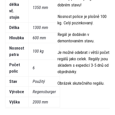
délka
dobrém stavu!
1350 mm
vč.
Nosnost police je plošně 100
stojin
kg. Celý pozinkovaný.
Délka
1300 mm
Regál je dodáván v
Hloubka
600 mm
demontovaném stavu.
Nosnost
100 kg
Je možné odebrat i větší počet
patra
regálů jako celek. Regály jsou
Počet
skladem s expedicí 3-5 dnů od
6
polic
objednávky.
Stav
Použitý
Obrázek skutečného regálu.
Výrobce
Regensburger
Výška
2000 mm