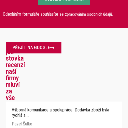
Odesláním formuláře souhlasíte se
.
zpracováním osobních údajů
Více
PŘEJÍT NA GOOGLE
jak
stovka
recenzí
naší
firmy
mluví
za
vše
Výborná komunikace a spolupráce. Dodávka zboží byla
rychlá a …
Pavel Šulko