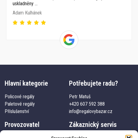
uskladněny …
Adam Kulhánek
Hlavní kategorie
Potřebujete radu?
Policové regály
Petr Matuš
Paletové regály
+420 607 592 388
Příslušenství
info@regalovybazar.cz
Provozovatel
Zákaznický servis
Pematros s.r.o.
Kontakty