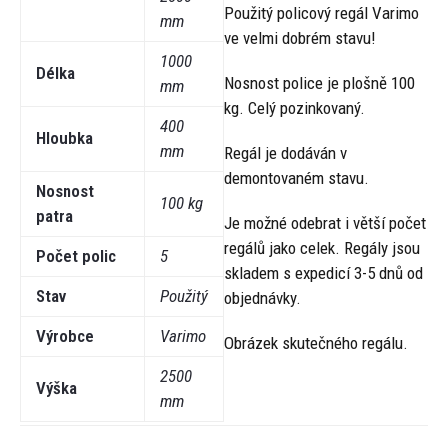
Použitý policový regál Varimo
mm
ve velmi dobrém stavu!
1000
Délka
Nosnost police je plošně 100
mm
kg. Celý pozinkovaný.
400
Hloubka
mm
Regál je dodáván v
demontovaném stavu.
Nosnost
100 kg
patra
Je možné odebrat i větší počet
regálů jako celek. Regály jsou
Počet polic
5
skladem s expedicí 3-5 dnů od
Stav
Použitý
objednávky.
Výrobce
Varimo
Obrázek skutečného regálu.
2500
Výška
mm