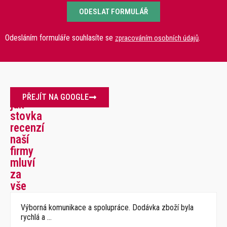
ODESLAT FORMULÁŘ
Odesláním formuláře souhlasíte se
.
zpracováním osobních údajů
Více
PŘEJÍT NA GOOGLE
jak
stovka
recenzí
naší
firmy
mluví
za
vše
Výborná komunikace a spolupráce. Dodávka zboží byla
rychlá a …