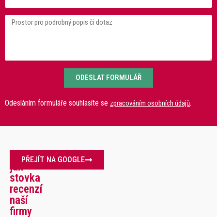
ODESLAT FORMULÁŘ
Odesláním formuláře souhlasíte se
.
zpracováním osobních údajů
Více
PŘEJÍT NA GOOGLE
jak
stovka
recenzí
naší
firmy