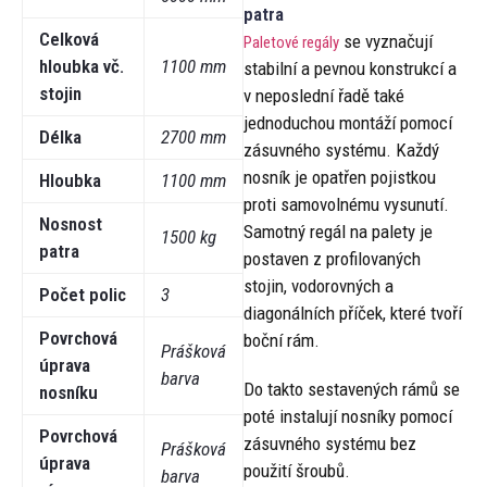
patra
Celková
se vyznačují
Paletové regály
hloubka vč.
1100 mm
stabilní a pevnou konstrukcí a
stojin
v neposlední řadě také
jednoduchou montáží pomocí
Délka
2700 mm
zásuvného systému. Každý
nosník je opatřen pojistkou
Hloubka
1100 mm
proti samovolnému vysunutí.
Nosnost
Samotný regál na palety je
1500 kg
patra
postaven z profilovaných
stojin, vodorovných a
Počet polic
3
diagonálních příček, které tvoří
Povrchová
boční rám.
Prášková
úprava
barva
Do takto sestavených rámů se
nosníku
poté instalují nosníky pomocí
Povrchová
zásuvného systému bez
Prášková
úprava
použití šroubů.
barva