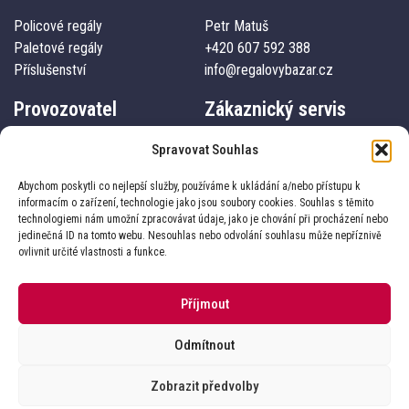
Policové regály
Petr Matuš
Paletové regály
+420 607 592 388
Příslušenství
info@regalovybazar.cz
Provozovatel
Zákaznický servis
Pematros s.r.o.
Kontakty
Spravovat Souhlas
IČO: 03827101
Doprava a platba
Abychom poskytli co nejlepší služby, používáme k ukládání a/nebo přístupu k
332 04, Nezvěstice, 241
O nás
informacím o zařízení, technologie jako jsou soubory cookies. Souhlas s těmito
Obchodní podmínky
technologiemi nám umožní zpracovávat údaje, jako je chování při procházení nebo
Ochrana osobních údajů
jedinečná ID na tomto webu. Nesouhlas nebo odvolání souhlasu může nepříznivě
ovlivnit určité vlastnosti a funkce.
Příjmout
Jste na e-shopu
RegálovýBazar.cz
Odmítnout
E-shop provozuje
Pematros.cz
Zobrazit předvolby