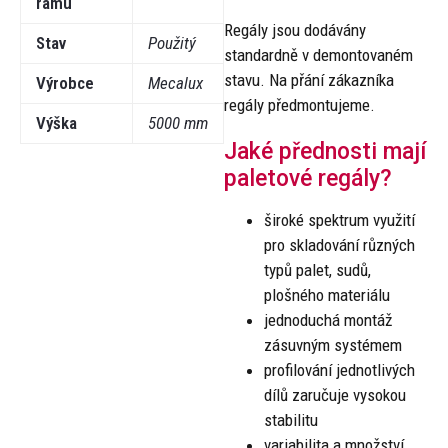
rámu
Regály jsou dodávány
Stav
Použitý
standardně v demontovaném
stavu. Na přání zákazníka
Výrobce
Mecalux
regály předmontujeme.
Výška
5000 mm
Jaké přednosti mají
paletové regály?
široké spektrum využití
pro skladování různých
typů palet, sudů,
plošného materiálu
jednoduchá montáž
zásuvným systémem
profilování jednotlivých
dílů zaručuje vysokou
stabilitu
variabilita a množství