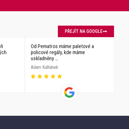
PŘEJÍT NA GOOGLE
ři
Od Pematros máme paletové a
vých
policové regály, kde máme
uskladněny …
Adam Kulhánek