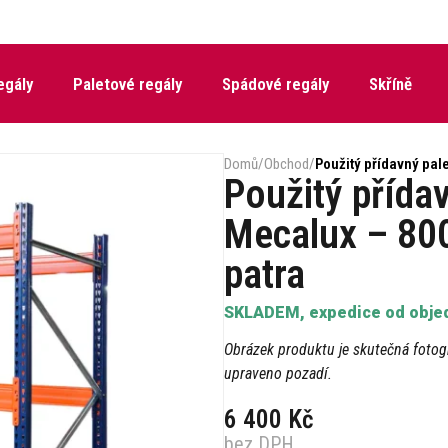
egály
Paletové regály
Spádové regály
Skříně
Domů
/
Obchod
/
Použitý přídavný pa
Použitý přídav
Mecalux – 80
patra
SKLADEM, expedice od objed
Obrázek produktu je skutečná fotogr
upraveno pozadí.
6 400
Kč
bez DPH