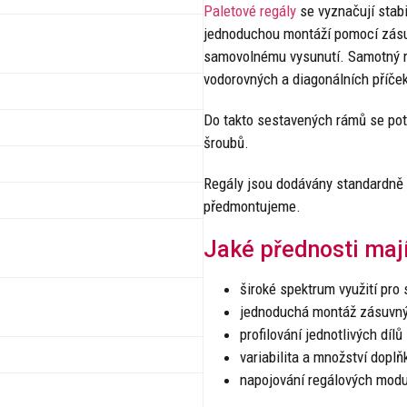
Paletové regály
se vyznačují stabi
jednoduchou montáží pomocí zásuv
samovolnému vysunutí. Samotný reg
vodorovných a diagonálních příček,
Do takto sestavených rámů se pot
šroubů.
Regály jsou dodávány standardně 
předmontujeme.
Jaké přednosti mají
široké spektrum využití pro
jednoduchá montáž zásuv
profilování jednotlivých dílů
variabilita a množství doplň
napojování regálových modu