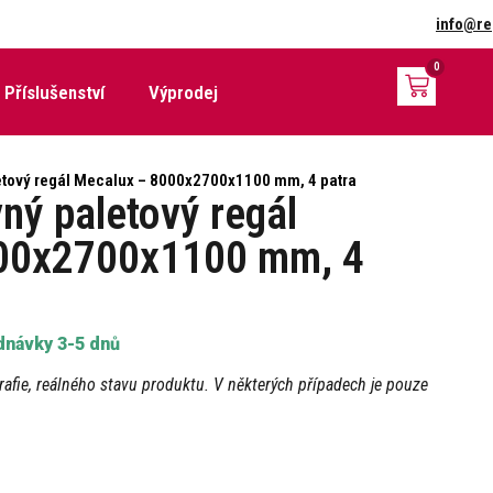
info@re
0
Příslušenství
Výprodej
letový regál Mecalux – 8000x2700x1100 mm, 4 patra
ný paletový regál
00x2700x1100 mm, 4
návky 3-5 dnů
afie, reálného stavu produktu. V některých případech je pouze