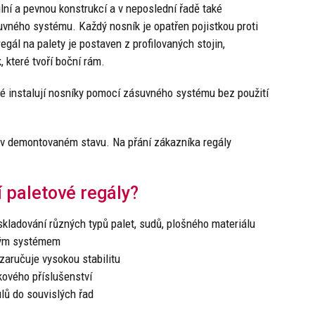
lní a pevnou konstrukcí a v neposlední řadě také
ného systému. Každý nosník je opatřen pojistkou proti
ál na palety je postaven z profilovaných stojin,
 které tvoří boční rám.
é instalují nosníky pomocí zásuvného systému bez použití
v demontovaném stavu. Na přání zákazníka regály
 paletové regály?
 skladování různých typů palet, sudů, plošného materiálu
ným systémem
 zaručuje vysokou stabilitu
kového příslušenství
lů do souvislých řad