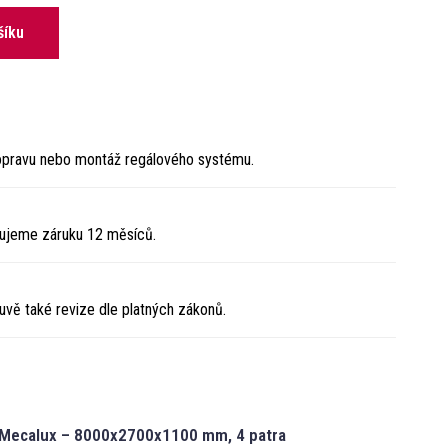
šíku
 dopravu nebo montáž regálového systému.​
ytujeme záruku 12 měsíců.
vě také revize dle platných zákonů.​
ál Mecalux – 8000x2700x1100 mm, 4 patra