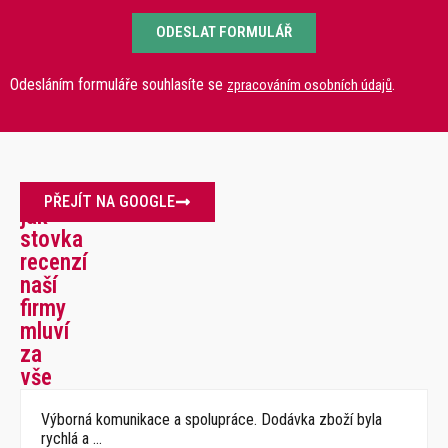
ODESLAT FORMULÁŘ
Odesláním formuláře souhlasíte se
.
zpracováním osobních údajů
Více
PŘEJÍT NA GOOGLE
jak
stovka
recenzí
naší
firmy
mluví
za
vše
Výborná komunikace a spolupráce. Dodávka zboží byla
rychlá a …